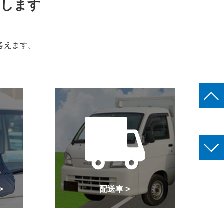
えします
考えます。
>
配送車 >